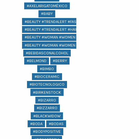
#AXELARIGATOMÉXICO
#BABY
#BEAUTY #TRENDALERT #FASHION
#BEAUTY #TRENDALERT #HAIR #FASHION
#BEAUTY #WOMAN #WOMEN @LIFESTYLE #
#BEAUTY #WOMAN #WOMEN #LIFESTYLE #COMPRAS #REGALOS 
#BEBIDASCONALCOHOL
#BELMOND
#BERRY
#BIMBO
#BIOCERAMIC
#BIOTECNOLOGICO
#BIRKENSTOCK
#BIZARRO
#BIZZARRO
#BLACKWIDOW
#BODA
#BODAS
#BODYPOSITIVE