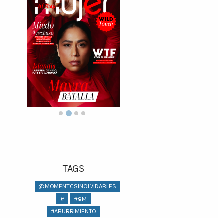
TAGS
@MOMENTOSINOLVIDABLES
#
#8M
#ABURRIMIENTO