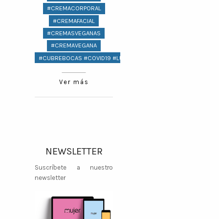
#CREMACORPORAL
#CREMAFACIAL
#CREMASVEGANAS
#CREMAVEGANA
#CUBREBOCAS #COVID19 #LUJO
#DANNAPAOLA
Ver más
#DÍADELAMUJER
#DÍADELPADRE
#DIAGEO
#DÍAINTERNACIONALDELAMUJER
#DÍAINTERNACIONALMUJER
#DIDI
#DIDIFOOD
NEWSLETTER
#DIJE
Suscríbete a nuestro
#DISEÑADORDEMODA
newsletter
#DIU
#DIVERSIDAD
#DOCTORES #SALUD #HEALTH
#DORMIR
#DUALIPA
#ECOINNOVACION