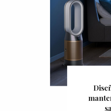
Diseñ
manten
sa