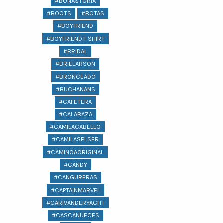
#BONASTORIA
#BOOTS
#BOTAS
#BOYFRIEND
#BOYFRIENDT-SHIRT
#BRIDAL
#BRIELARSON
#BRONCEADO
#BUCHANANS
#CAFETERA
#CALABAZA
#CAMILACABELLO
#CAMILASELSER
#CAMINOAORIGINAL
#CANDY
#CANGURERAS
#CAPTAINMARVEL
#CARIVANDERYACHT
#CASCANUECES