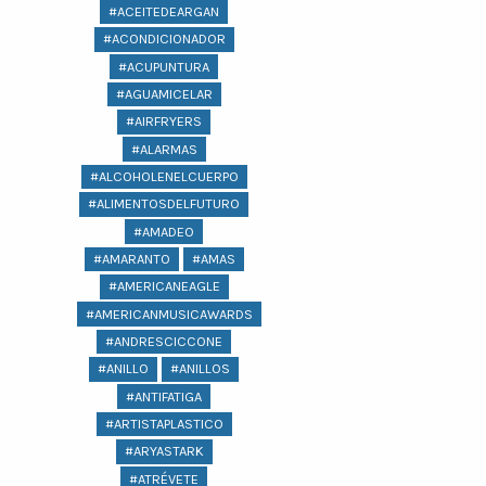
#ACEITEDEARGAN
#ACONDICIONADOR
#ACUPUNTURA
#AGUAMICELAR
#AIRFRYERS
#ALARMAS
#ALCOHOLENELCUERPO
#ALIMENTOSDELFUTURO
#AMADEO
#AMARANTO
#AMAS
#AMERICANEAGLE
#AMERICANMUSICAWARDS
#ANDRESCICCONE
#ANILLO
#ANILLOS
#ANTIFATIGA
#ARTISTAPLASTICO
#ARYASTARK
#ATRÉVETE