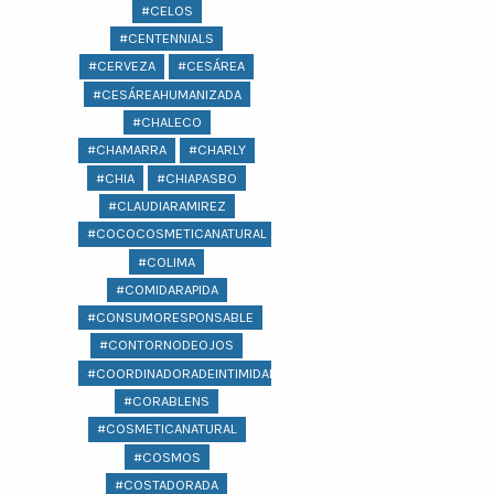
#CELOS
#CENTENNIALS
#CERVEZA
#CESÁREA
#CESÁREAHUMANIZADA
#CHALECO
#CHAMARRA
#CHARLY
#CHIA
#CHIAPASBO
#CLAUDIARAMIREZ
#COCOCOSMETICANATURAL
#COLIMA
#COMIDARAPIDA
#CONSUMORESPONSABLE
#CONTORNODEOJOS
#COORDINADORADEINTIMIDAD
#CORABLENS
#COSMETICANATURAL
#COSMOS
#COSTADORADA