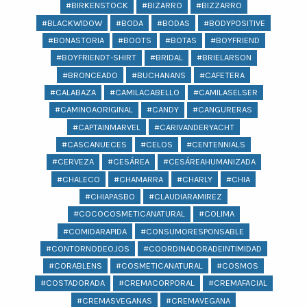
#BIRKENSTOCK
#BIZARRO
#BIZZARRO
#BLACKWIDOW
#BODA
#BODAS
#BODYPOSITIVE
#BONASTORIA
#BOOTS
#BOTAS
#BOYFRIEND
#BOYFRIENDT-SHIRT
#BRIDAL
#BRIELARSON
#BRONCEADO
#BUCHANANS
#CAFETERA
#CALABAZA
#CAMILACABELLO
#CAMILASELSER
#CAMINOAORIGINAL
#CANDY
#CANGURERAS
#CAPTAINMARVEL
#CARIVANDERYACHT
#CASCANUECES
#CELOS
#CENTENNIALS
#CERVEZA
#CESÁREA
#CESÁREAHUMANIZADA
#CHALECO
#CHAMARRA
#CHARLY
#CHIA
#CHIAPASBO
#CLAUDIARAMIREZ
#COCOCOSMETICANATURAL
#COLIMA
#COMIDARAPIDA
#CONSUMORESPONSABLE
#CONTORNODEOJOS
#COORDINADORADEINTIMIDAD
#CORABLENS
#COSMETICANATURAL
#COSMOS
#COSTADORADA
#CREMACORPORAL
#CREMAFACIAL
#CREMASVEGANAS
#CREMAVEGANA