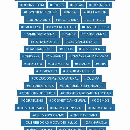
#BONASTORIA
#BOOTS
#BOTAS
#BOYFRIEND
#BOYFRIENDT-SHIRT
#BRIDAL
#BRIELARSON
#BRONCEADO
#BUCHANANS
#CAFETERA
#CALABAZA
#CAMILACABELLO
#CAMILASELSER
#CAMINOAORIGINAL
#CANDY
#CANGURERAS
#CAPTAINMARVEL
#CARIVANDERYACHT
#CASCANUECES
#CELOS
#CENTENNIALS
#CERVEZA
#CESÁREA
#CESÁREAHUMANIZADA
#CHALECO
#CHAMARRA
#CHARLY
#CHIA
#CHIAPASBO
#CLAUDIARAMIREZ
#COCOCOSMETICANATURAL
#COLIMA
#COMIDARAPIDA
#CONSUMORESPONSABLE
#CONTORNODEOJOS
#COORDINADORADEINTIMIDAD
#CORABLENS
#COSMETICANATURAL
#COSMOS
#COSTADORADA
#CREMACORPORAL
#CREMAFACIAL
#CREMASVEGANAS
#CREMAVEGANA
#CUBREBOCAS #COVID19 #LUJO
#DANNAPAOLA
#DÍADELAMUJER
#DÍADELPADRE
#DIAGEO