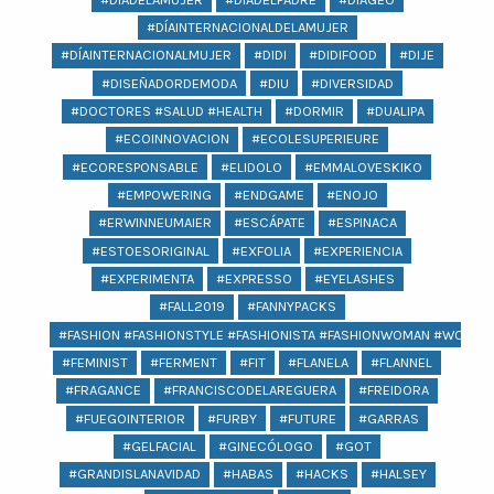
#DÍAINTERNACIONALDELAMUJER
#DÍAINTERNACIONALMUJER
#DIDI
#DIDIFOOD
#DIJE
#DISEÑADORDEMODA
#DIU
#DIVERSIDAD
#DOCTORES #SALUD #HEALTH
#DORMIR
#DUALIPA
#ECOINNOVACION
#ECOLESUPERIEURE
#ECORESPONSABLE
#ELIDOLO
#EMMALOVESKIKO
#EMPOWERING
#ENDGAME
#ENOJO
#ERWINNEUMAIER
#ESCÁPATE
#ESPINACA
#ESTOESORIGINAL
#EXFOLIA
#EXPERIENCIA
#EXPERIMENTA
#EXPRESSO
#EYELASHES
#FALL2019
#FANNYPACKS
#FASHION #FASHIONSTYLE #FASHIONISTA #FASHIONWOMAN #WOMAN 
#FEMINIST
#FERMENT
#FIT
#FLANELA
#FLANNEL
#FRAGANCE
#FRANCISCODELAREGUERA
#FREIDORA
#FUEGOINTERIOR
#FURBY
#FUTURE
#GARRAS
#GELFACIAL
#GINECÓLOGO
#GOT
#GRANDISLANAVIDAD
#HABAS
#HACKS
#HALSEY