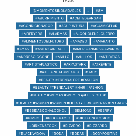
TAGS
@MOMENTOSINOLVIDABLES
#
#8M
#ABURRIMIENTO
#ACEITEDEARGAN
#ACONDICIONADOR
#ACUPUNTURA
#AGUAMICELAR
#AIRFRYERS
#ALARMAS
#ALCOHOLENELCUERPO
#ALIMENTOSDELFUTURO
#AMADEO
#AMARANTO
#AMAS
#AMERICANEAGLE
#AMERICANMUSICAWARDS
#ANDRESCICCONE
#ANILLO
#ANILLOS
#ANTIFATIGA
#ARTISTAPLASTICO
#ARYASTARK
#ATRÉVETE
#AXELARIGATOMÉXICO
#BABY
#BEAUTY #TRENDALERT #FASHION
#BEAUTY #TRENDALERT #HAIR #FASHION
#BEAUTY #WOMAN #WOMEN @LIFESTYLE #
#BEAUTY #WOMAN #WOMEN #LIFESTYLE #COMPRAS #REGALOS #BEA
#BEBIDASCONALCOHOL
#BELMOND
#BERRY
#BIMBO
#BIOCERAMIC
#BIOTECNOLOGICO
#BIRKENSTOCK
#BIZARRO
#BIZZARRO
#BLACKWIDOW
#BODA
#BODAS
#BODYPOSITIVE