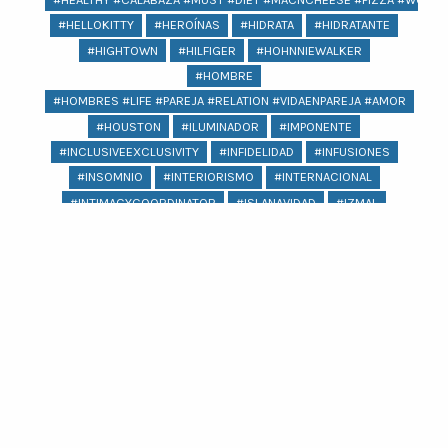
#HELLOKITTY
#HEROÍNAS
#HIDRATA
#HIDRATANTE
#HIGHTOWN
#HILFIGER
#HOHNNIEWALKER
#HOMBRE
#HOMBRES #LIFE #PAREJA #RELATION #VIDAENPAREJA #AMOR
#HOUSTON
#ILUMINADOR
#IMPONENTE
#INCLUSIVEEXCLUSIVITY
#INFIDELIDAD
#INFUSIONES
#INSOMNIO
#INTERIORISMO
#INTERNACIONAL
#INTIMACYCOORDINATOR
#ISLANAVIDAD
#IZMAL
#JACQUEMUS
#JAGUAR
#JAIMEIBIZA
#JARDÍNESCULTÓRICOEDWARDJAME
#JEANS
#JENNIFERLOPEZ
#JOYERIA
#KARLASOUZA
#KIKOHYDRAPRO
#KIKOLOVESMEXICO
#KIMKARDASHIAN #PSORIASIS #KARDASHIANS
#KIPLINGXANNASUI
#KOCHI
#KYLIEJENNER
Ver más
#LABIOS
#LAGUNA
#LASPOZAS
#LENTEJAS
#LEVANTARSE
#LEVIS
#LICUADORA
#LICUADORAPLATA
#LICUADORAROJO