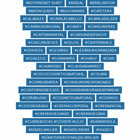
#BOYFRIENDT-SHIRT
#BRIDAL
#BRIELARSON
#BRONCEADO
#BUCHANANS
#CAFETERA
#CALABAZA
#CAMILACABELLO
#CAMILASELSER
#CAMINOAORIGINAL
#CANDY
#CANGURERAS
#CAPTAINMARVEL
#CARIVANDERYACHT
#CASCANUECES
#CELOS
#CENTENNIALS
#CERVEZA
#CESÁREA
#CESÁREAHUMANIZADA
#CHALECO
#CHAMARRA
#CHARLY
#CHIA
#CHIAPASBO
#CLAUDIARAMIREZ
#COCOCOSMETICANATURAL
#COLIMA
#COMIDARAPIDA
#CONSUMORESPONSABLE
#CONTORNODEOJOS
#COORDINADORADEINTIMIDAD
#CORABLENS
#COSMETICANATURAL
#COSMOS
#COSTADORADA
#CREMACORPORAL
#CREMAFACIAL
#CREMASVEGANAS
#CREMAVEGANA
#CUBREBOCAS #COVID19 #LUJO
#DANNAPAOLA
#DÍADELAMUJER
#DÍADELPADRE
#DIAGEO
#DÍAINTERNACIONALDELAMUJER