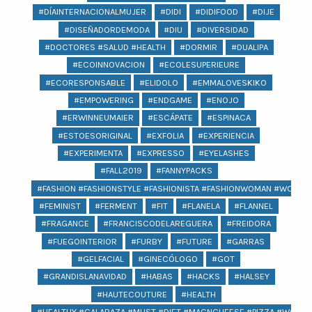
#DÍAINTERNACIONALMUJER
#DIDI
#DIDIFOOD
#DIJE
#DISEÑADORDEMODA
#DIU
#DIVERSIDAD
#DOCTORES #SALUD #HEALTH
#DORMIR
#DUALIPA
#ECOINNOVACION
#ECOLESUPERIEURE
#ECORESPONSABLE
#ELIDOLO
#EMMALOVESKIKO
#EMPOWERING
#ENDGAME
#ENOJO
#ERWINNEUMAIER
#ESCÁPATE
#ESPINACA
#ESTOESORIGINAL
#EXFOLIA
#EXPERIENCIA
#EXPERIMENTA
#EXPRESSO
#EYELASHES
#FALL2019
#FANNYPACKS
#FASHION #FASHIONSTYLE #FASHIONISTA #FASHIONWOMAN #WOMAN 
#FEMINIST
#FERMENT
#FIT
#FLANELA
#FLANNEL
#FRAGANCE
#FRANCISCODELAREGUERA
#FREIDORA
#FUEGOINTERIOR
#FURBY
#FUTURE
#GARRAS
#GELFACIAL
#GINECÓLOGO
#GOT
#GRANDISLANAVIDAD
#HABAS
#HACKS
#HALSEY
#HAUTECOUTURE
#HEALTH
#HEALTHY #CALABAZA #MUST #DIET #MACNCHEESE #PIZZA #WOMEN