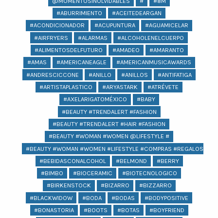
@MOMENTOSINOLVIDABLES
#
#8M
#ABURRIMIENTO
#ACEITEDEARGAN
#ACONDICIONADOR
#ACUPUNTURA
#AGUAMICELAR
#AIRFRYERS
#ALARMAS
#ALCOHOLENELCUERPO
#ALIMENTOSDELFUTURO
#AMADEO
#AMARANTO
#AMAS
#AMERICANEAGLE
#AMERICANMUSICAWARDS
#ANDRESCICCONE
#ANILLO
#ANILLOS
#ANTIFATIGA
#ARTISTAPLASTICO
#ARYASTARK
#ATRÉVETE
#AXELARIGATOMÉXICO
#BABY
#BEAUTY #TRENDALERT #FASHION
#BEAUTY #TRENDALERT #HAIR #FASHION
#BEAUTY #WOMAN #WOMEN @LIFESTYLE #
#BEAUTY #WOMAN #WOMEN #LIFESTYLE #COMPRAS #REGALOS #BEA
#BEBIDASCONALCOHOL
#BELMOND
#BERRY
#BIMBO
#BIOCERAMIC
#BIOTECNOLOGICO
#BIRKENSTOCK
#BIZARRO
#BIZZARRO
#BLACKWIDOW
#BODA
#BODAS
#BODYPOSITIVE
#BONASTORIA
#BOOTS
#BOTAS
#BOYFRIEND