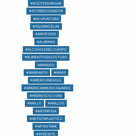
#ACEITEDEARGAN
#ACONDICIONADOR
#ACUPUNTURA
#AGUAMICELAR
#AIRFRYERS
#ALARMAS
#ALCOHOLENELCUERPO
#ALIMENTOSDELFUTURO
#AMADEO
#AMARANTO
#AMAS
#AMERICANEAGLE
#AMERICANMUSICAWARDS
#ANDRESCICCONE
#ANILLO
#ANILLOS
#ANTIFATIGA
#ARTISTAPLASTICO
#ARYASTARK
#ATRÉVETE