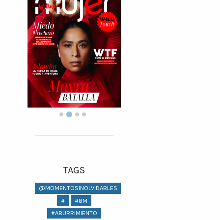
TAGS
@MOMENTOSINOLVIDABLES
#
#8M
#ABURRIMIENTO