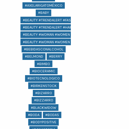
#AXELARIGATOMÉXICO
#BABY
#BEAUTY #TRENDALERT #FASHION
#BEAUTY #TRENDALERT #HAIR #FASHION
#BEAUTY #WOMAN #WOMEN @LIFESTYLE #
#BEAUTY #WOMAN #WOMEN #LIFESTYLE #COMPRAS #REGALOS 
#BEBIDASCONALCOHOL
#BELMOND
#BERRY
#BIMBO
#BIOCERAMIC
#BIOTECNOLOGICO
#BIRKENSTOCK
#BIZARRO
#BIZZARRO
#BLACKWIDOW
#BODA
#BODAS
#BODYPOSITIVE