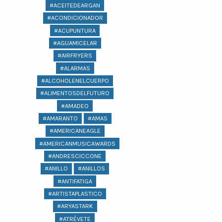
#ACEITEDEARGAN
#ACONDICIONADOR
#ACUPUNTURA
#AGUAMICELAR
#AIRFRYERS
#ALARMAS
#ALCOHOLENELCUERPO
#ALIMENTOSDELFUTURO
#AMADEO
#AMARANTO
#AMAS
#AMERICANEAGLE
#AMERICANMUSICAWARDS
#ANDRESCICCONE
#ANILLO
#ANILLOS
#ANTIFATIGA
#ARTISTAPLASTICO
#ARYASTARK
#ATRÉVETE