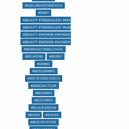
#AXELARIGATOMÉXICO
#BABY
#BEAUTY #TRENDALERT #FASHION
#BEAUTY #TRENDALERT #HAIR #FASHION
#BEAUTY #WOMAN #WOMEN @LIFESTYLE #
#BEAUTY #WOMAN #WOMEN #LIFESTYLE #COMPRAS #REGALOS 
#BEBIDASCONALCOHOL
#BELMOND
#BERRY
#BIMBO
#BIOCERAMIC
#BIOTECNOLOGICO
#BIRKENSTOCK
#BIZARRO
#BIZZARRO
#BLACKWIDOW
#BODA
#BODAS
#BODYPOSITIVE