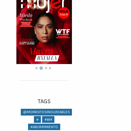
TAGS
@MOMENTOSINOLVIDABLES
#
#8M
#ABURRIMIENTO