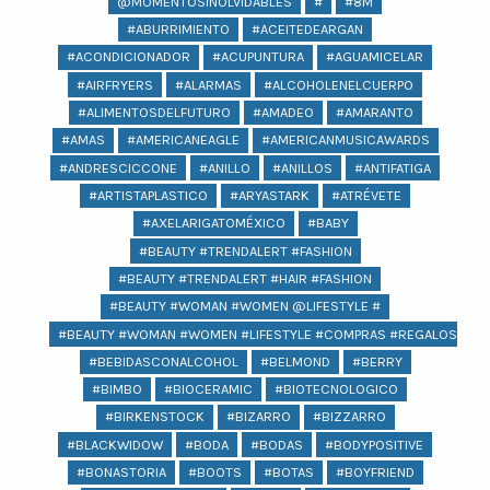
@MOMENTOSINOLVIDABLES
#
#8M
#ABURRIMIENTO
#ACEITEDEARGAN
#ACONDICIONADOR
#ACUPUNTURA
#AGUAMICELAR
#AIRFRYERS
#ALARMAS
#ALCOHOLENELCUERPO
#ALIMENTOSDELFUTURO
#AMADEO
#AMARANTO
#AMAS
#AMERICANEAGLE
#AMERICANMUSICAWARDS
#ANDRESCICCONE
#ANILLO
#ANILLOS
#ANTIFATIGA
#ARTISTAPLASTICO
#ARYASTARK
#ATRÉVETE
#AXELARIGATOMÉXICO
#BABY
#BEAUTY #TRENDALERT #FASHION
#BEAUTY #TRENDALERT #HAIR #FASHION
#BEAUTY #WOMAN #WOMEN @LIFESTYLE #
#BEAUTY #WOMAN #WOMEN #LIFESTYLE #COMPRAS #REGALOS #BEA
#BEBIDASCONALCOHOL
#BELMOND
#BERRY
#BIMBO
#BIOCERAMIC
#BIOTECNOLOGICO
#BIRKENSTOCK
#BIZARRO
#BIZZARRO
#BLACKWIDOW
#BODA
#BODAS
#BODYPOSITIVE
#BONASTORIA
#BOOTS
#BOTAS
#BOYFRIEND