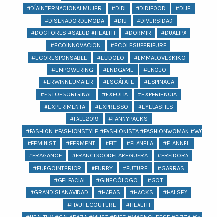
#DÍAINTERNACIONALMUJER
#DIDI
#DIDIFOOD
#DIJE
#DISEÑADORDEMODA
#DIU
#DIVERSIDAD
#DOCTORES #SALUD #HEALTH
#DORMIR
#DUALIPA
#ECOINNOVACION
#ECOLESUPERIEURE
#ECORESPONSABLE
#ELIDOLO
#EMMALOVESKIKO
#EMPOWERING
#ENDGAME
#ENOJO
#ERWINNEUMAIER
#ESCÁPATE
#ESPINACA
#ESTOESORIGINAL
#EXFOLIA
#EXPERIENCIA
#EXPERIMENTA
#EXPRESSO
#EYELASHES
#FALL2019
#FANNYPACKS
#FASHION #FASHIONSTYLE #FASHIONISTA #FASHIONWOMAN #WOMAN 
#FEMINIST
#FERMENT
#FIT
#FLANELA
#FLANNEL
#FRAGANCE
#FRANCISCODELAREGUERA
#FREIDORA
#FUEGOINTERIOR
#FURBY
#FUTURE
#GARRAS
#GELFACIAL
#GINECÓLOGO
#GOT
#GRANDISLANAVIDAD
#HABAS
#HACKS
#HALSEY
#HAUTECOUTURE
#HEALTH
#HEALTHY #CALABAZA #MUST #DIET #MACNCHEESE #PIZZA #WOMEN