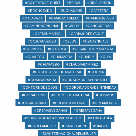
#BOYFRIENDT-SHIRT
#BRIDAL
#BRIELARSON
#BRONCEADO
#BUCHANANS
#CAFETERA
#CALABAZA
#CAMILACABELLO
#CAMILASELSER
#CAMINOAORIGINAL
#CANDY
#CANGURERAS
#CAPTAINMARVEL
#CARIVANDERYACHT
#CASCANUECES
#CELOS
#CENTENNIALS
#CERVEZA
#CESÁREA
#CESÁREAHUMANIZADA
#CHALECO
#CHAMARRA
#CHARLY
#CHIA
#CHIAPASBO
#CLAUDIARAMIREZ
#COCOCOSMETICANATURAL
#COLIMA
#COMIDARAPIDA
#CONSUMORESPONSABLE
#CONTORNODEOJOS
#COORDINADORADEINTIMIDAD
#CORABLENS
#COSMETICANATURAL
#COSMOS
#COSTADORADA
#CREMACORPORAL
#CREMAFACIAL
#CREMASVEGANAS
#CREMAVEGANA
#CUBREBOCAS #COVID19 #LUJO
#DANNAPAOLA
#DÍADELAMUJER
#DÍADELPADRE
#DIAGEO
#DÍAINTERNACIONALDELAMUJER