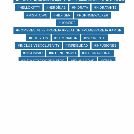
#HELLOKITTY
#HEROÍNAS
#HIDRATA
#HIDRATANTE
#HIGHTOWN
#HILFIGER
#HOHNNIEWALKER
#HOMBRE
#HOMBRES #LIFE #PAREJA #RELATION #VIDAENPAREJA #AMOR
#HOUSTON
#ILUMINADOR
#IMPONENTE
#INCLUSIVEEXCLUSIVITY
#INFIDELIDAD
#INFUSIONES
#INSOMNIO
#INTERIORISMO
#INTERNACIONAL
#INTIMACYCOORDINATOR
#ISLANAVIDAD
#IZMAL
#JACQUEMUS
#JAGUAR
#JAIMEIBIZA
#JARDÍNESCULTÓRICOEDWARDJAME
#JEANS
#JENNIFERLOPEZ
#JOYERIA
#KARLASOUZA
#KIKOHYDRAPRO
#KIKOLOVESMEXICO
#KIMKARDASHIAN #PSORIASIS #KARDASHIANS
#KIPLINGXANNASUI
#KOCHI
#KYLIEJENNER
Ver más
#LABIOS
#LAGUNA
#LASPOZAS
#LENTEJAS
#LEVANTARSE
#LEVIS
#LICUADORA
#LICUADORAPLATA
#LICUADORAROJO