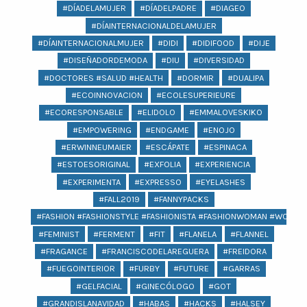
#DÍADELAMUJER
#DÍADELPADRE
#DIAGEO
#DÍAINTERNACIONALDELAMUJER
#DÍAINTERNACIONALMUJER
#DIDI
#DIDIFOOD
#DIJE
#DISEÑADORDEMODA
#DIU
#DIVERSIDAD
#DOCTORES #SALUD #HEALTH
#DORMIR
#DUALIPA
#ECOINNOVACION
#ECOLESUPERIEURE
#ECORESPONSABLE
#ELIDOLO
#EMMALOVESKIKO
#EMPOWERING
#ENDGAME
#ENOJO
#ERWINNEUMAIER
#ESCÁPATE
#ESPINACA
#ESTOESORIGINAL
#EXFOLIA
#EXPERIENCIA
#EXPERIMENTA
#EXPRESSO
#EYELASHES
#FALL2019
#FANNYPACKS
#FASHION #FASHIONSTYLE #FASHIONISTA #FASHIONWOMAN #WOMAN 
#FEMINIST
#FERMENT
#FIT
#FLANELA
#FLANNEL
#FRAGANCE
#FRANCISCODELAREGUERA
#FREIDORA
#FUEGOINTERIOR
#FURBY
#FUTURE
#GARRAS
#GELFACIAL
#GINECÓLOGO
#GOT
#GRANDISLANAVIDAD
#HABAS
#HACKS
#HALSEY