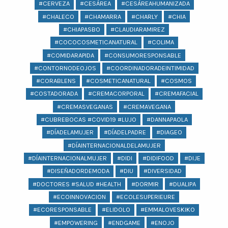
#CERVEZA
#CESÁREA
#CESÁREAHUMANIZADA
#CHALECO
#CHAMARRA
#CHARLY
#CHIA
#CHIAPASBO
#CLAUDIARAMIREZ
#COCOCOSMETICANATURAL
#COLIMA
#COMIDARAPIDA
#CONSUMORESPONSABLE
#CONTORNODEOJOS
#COORDINADORADEINTIMIDAD
#CORABLENS
#COSMETICANATURAL
#COSMOS
#COSTADORADA
#CREMACORPORAL
#CREMAFACIAL
#CREMASVEGANAS
#CREMAVEGANA
#CUBREBOCAS #COVID19 #LUJO
#DANNAPAOLA
#DÍADELAMUJER
#DÍADELPADRE
#DIAGEO
#DÍAINTERNACIONALDELAMUJER
#DÍAINTERNACIONALMUJER
#DIDI
#DIDIFOOD
#DIJE
#DISEÑADORDEMODA
#DIU
#DIVERSIDAD
#DOCTORES #SALUD #HEALTH
#DORMIR
#DUALIPA
#ECOINNOVACION
#ECOLESUPERIEURE
#ECORESPONSABLE
#ELIDOLO
#EMMALOVESKIKO
#EMPOWERING
#ENDGAME
#ENOJO