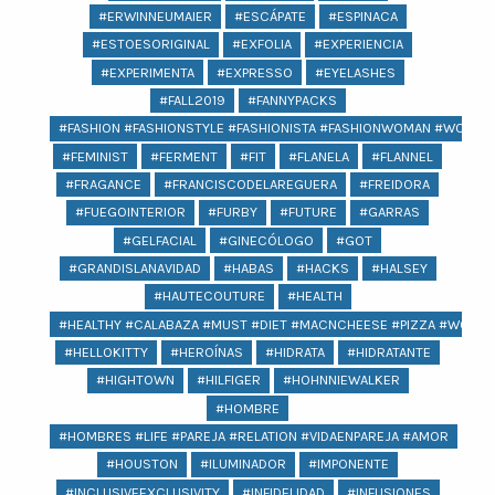
#ERWINNEUMAIER
#ESCÁPATE
#ESPINACA
#ESTOESORIGINAL
#EXFOLIA
#EXPERIENCIA
#EXPERIMENTA
#EXPRESSO
#EYELASHES
#FALL2019
#FANNYPACKS
#FASHION #FASHIONSTYLE #FASHIONISTA #FASHIONWOMAN #WOMAN 
#FEMINIST
#FERMENT
#FIT
#FLANELA
#FLANNEL
#FRAGANCE
#FRANCISCODELAREGUERA
#FREIDORA
#FUEGOINTERIOR
#FURBY
#FUTURE
#GARRAS
#GELFACIAL
#GINECÓLOGO
#GOT
#GRANDISLANAVIDAD
#HABAS
#HACKS
#HALSEY
#HAUTECOUTURE
#HEALTH
#HEALTHY #CALABAZA #MUST #DIET #MACNCHEESE #PIZZA #WOMEN
#HELLOKITTY
#HEROÍNAS
#HIDRATA
#HIDRATANTE
#HIGHTOWN
#HILFIGER
#HOHNNIEWALKER
#HOMBRE
#HOMBRES #LIFE #PAREJA #RELATION #VIDAENPAREJA #AMOR
#HOUSTON
#ILUMINADOR
#IMPONENTE
#INCLUSIVEEXCLUSIVITY
#INFIDELIDAD
#INFUSIONES