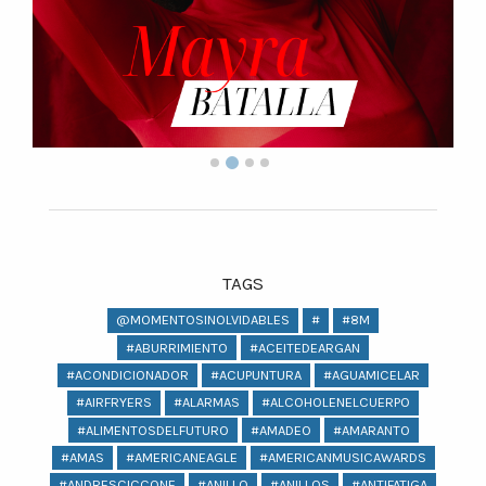
TAGS
@MOMENTOSINOLVIDABLES
#
#8M
#ABURRIMIENTO
#ACEITEDEARGAN
#ACONDICIONADOR
#ACUPUNTURA
#AGUAMICELAR
#AIRFRYERS
#ALARMAS
#ALCOHOLENELCUERPO
#ALIMENTOSDELFUTURO
#AMADEO
#AMARANTO
#AMAS
#AMERICANEAGLE
#AMERICANMUSICAWARDS
#ANDRESCICCONE
#ANILLO
#ANILLOS
#ANTIFATIGA