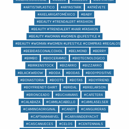
#ARTISTAPLASTICO
#ARYASTARK
#ATRÉVETE
#AXELARIGATOMÉXICO
#BABY
#BEAUTY #TRENDALERT #FASHION
#BEAUTY #TRENDALERT #HAIR #FASHION
#BEAUTY #WOMAN #WOMEN @LIFESTYLE #
#BEAUTY #WOMAN #WOMEN #LIFESTYLE #COMPRAS #REGALOS #BEA
#BEBIDASCONALCOHOL
#BELMOND
#BERRY
#BIMBO
#BIOCERAMIC
#BIOTECNOLOGICO
#BIRKENSTOCK
#BIZARRO
#BIZZARRO
#BLACKWIDOW
#BODA
#BODAS
#BODYPOSITIVE
#BONASTORIA
#BOOTS
#BOTAS
#BOYFRIEND
#BOYFRIENDT-SHIRT
#BRIDAL
#BRIELARSON
#BRONCEADO
#BUCHANANS
#CAFETERA
#CALABAZA
#CAMILACABELLO
#CAMILASELSER
#CAMINOAORIGINAL
#CANDY
#CANGURERAS
#CAPTAINMARVEL
#CARIVANDERYACHT
#CASCANUECES
#CELOS
#CENTENNIALS