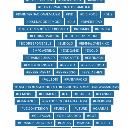
#DÍAINTERNACIONALDELAMUJER
#DÍAINTERNACIONALMUJER
#DIDI
#DIDIFOOD
#DIJE
#DISEÑADORDEMODA
#DIU
#DIVERSIDAD
#DOCTORES #SALUD #HEALTH
#DORMIR
#DUALIPA
#ECOINNOVACION
#ECOLESUPERIEURE
#ECORESPONSABLE
#ELIDOLO
#EMMALOVESKIKO
#EMPOWERING
#ENDGAME
#ENOJO
#ERWINNEUMAIER
#ESCÁPATE
#ESPINACA
#ESTOESORIGINAL
#EXFOLIA
#EXPERIENCIA
#EXPERIMENTA
#EXPRESSO
#EYELASHES
#FALL2019
#FANNYPACKS
#FASHION #FASHIONSTYLE #FASHIONISTA #FASHIONWOMAN #WOMAN 
#FEMINIST
#FERMENT
#FIT
#FLANELA
#FLANNEL
#FRAGANCE
#FRANCISCODELAREGUERA
#FREIDORA
#FUEGOINTERIOR
#FURBY
#FUTURE
#GARRAS
#GELFACIAL
#GINECÓLOGO
#GOT
#GRANDISLANAVIDAD
#HABAS
#HACKS
#HALSEY