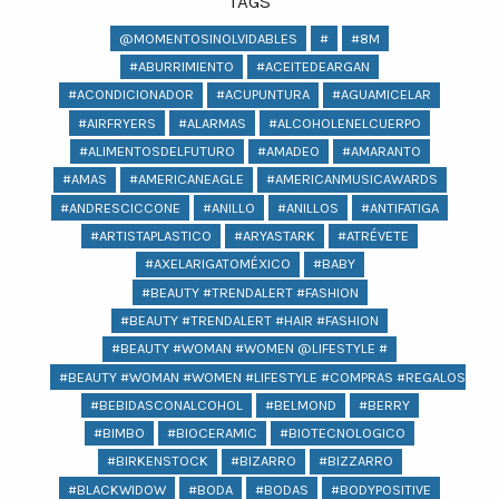
TAGS
@MOMENTOSINOLVIDABLES
#
#8M
#ABURRIMIENTO
#ACEITEDEARGAN
#ACONDICIONADOR
#ACUPUNTURA
#AGUAMICELAR
#AIRFRYERS
#ALARMAS
#ALCOHOLENELCUERPO
#ALIMENTOSDELFUTURO
#AMADEO
#AMARANTO
#AMAS
#AMERICANEAGLE
#AMERICANMUSICAWARDS
#ANDRESCICCONE
#ANILLO
#ANILLOS
#ANTIFATIGA
#ARTISTAPLASTICO
#ARYASTARK
#ATRÉVETE
#AXELARIGATOMÉXICO
#BABY
#BEAUTY #TRENDALERT #FASHION
#BEAUTY #TRENDALERT #HAIR #FASHION
#BEAUTY #WOMAN #WOMEN @LIFESTYLE #
#BEAUTY #WOMAN #WOMEN #LIFESTYLE #COMPRAS #REGALOS #BEA
#BEBIDASCONALCOHOL
#BELMOND
#BERRY
#BIMBO
#BIOCERAMIC
#BIOTECNOLOGICO
#BIRKENSTOCK
#BIZARRO
#BIZZARRO
#BLACKWIDOW
#BODA
#BODAS
#BODYPOSITIVE