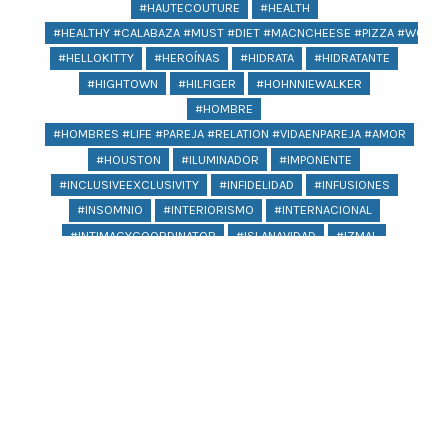
#HAUTECOUTURE
#HEALTH
#HEALTHY #CALABAZA #MUST #DIET #MACNCHEESE #PIZZA #WOMEN
#HELLOKITTY
#HEROÍNAS
#HIDRATA
#HIDRATANTE
#HIGHTOWN
#HILFIGER
#HOHNNIEWALKER
#HOMBRE
#HOMBRES #LIFE #PAREJA #RELATION #VIDAENPAREJA #AMOR
#HOUSTON
#ILUMINADOR
#IMPONENTE
#INCLUSIVEEXCLUSIVITY
#INFIDELIDAD
#INFUSIONES
#INSOMNIO
#INTERIORISMO
#INTERNACIONAL
#INTIMACYCOORDINATOR
#ISLANAVIDAD
#IZMAL
#JACQUEMUS
#JAGUAR
#JAIMEIBIZA
#JARDÍNESCULTÓRICOEDWARDJAME
#JEANS
#JENNIFERLOPEZ
#JOYERIA
#KARLASOUZA
#KIKOHYDRAPRO
#KIKOLOVESMEXICO
#KIMKARDASHIAN #PSORIASIS #KARDASHIANS
#KIPLINGXANNASUI
#KOCHI
#KYLIEJENNER
Ver más
#LABIOS
#LAGUNA
#LASPOZAS
#LENTEJAS
#LEVANTARSE
#LEVIS
#LICUADORA