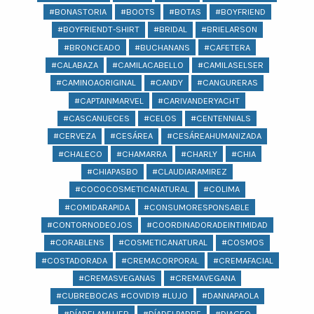
#BONASTORIA
#BOOTS
#BOTAS
#BOYFRIEND
#BOYFRIENDT-SHIRT
#BRIDAL
#BRIELARSON
#BRONCEADO
#BUCHANANS
#CAFETERA
#CALABAZA
#CAMILACABELLO
#CAMILASELSER
#CAMINOAORIGINAL
#CANDY
#CANGURERAS
#CAPTAINMARVEL
#CARIVANDERYACHT
#CASCANUECES
#CELOS
#CENTENNIALS
#CERVEZA
#CESÁREA
#CESÁREAHUMANIZADA
#CHALECO
#CHAMARRA
#CHARLY
#CHIA
#CHIAPASBO
#CLAUDIARAMIREZ
#COCOCOSMETICANATURAL
#COLIMA
#COMIDARAPIDA
#CONSUMORESPONSABLE
#CONTORNODEOJOS
#COORDINADORADEINTIMIDAD
#CORABLENS
#COSMETICANATURAL
#COSMOS
#COSTADORADA
#CREMACORPORAL
#CREMAFACIAL
#CREMASVEGANAS
#CREMAVEGANA
#CUBREBOCAS #COVID19 #LUJO
#DANNAPAOLA
#DÍADELAMUJER
#DÍADELPADRE
#DIAGEO