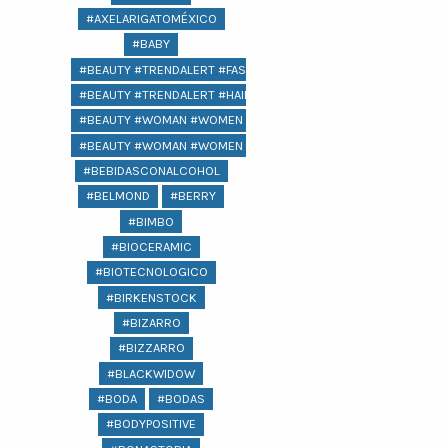
#AXELARIGATOMÉXICO
#BABY
#BEAUTY #TRENDALERT #FASHION
#BEAUTY #TRENDALERT #HAIR #FASHION
#BEAUTY #WOMAN #WOMEN @LIFESTYLE #
#BEAUTY #WOMAN #WOMEN #LIFESTYLE #COMPRAS #REGALOS 
#BEBIDASCONALCOHOL
#BELMOND
#BERRY
#BIMBO
#BIOCERAMIC
#BIOTECNOLOGICO
#BIRKENSTOCK
#BIZARRO
#BIZZARRO
#BLACKWIDOW
#BODA
#BODAS
#BODYPOSITIVE