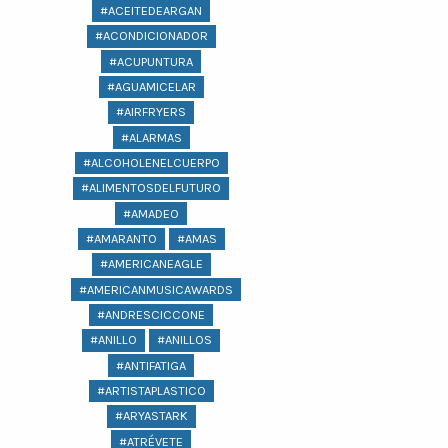
#ACEITEDEARGAN
#ACONDICIONADOR
#ACUPUNTURA
#AGUAMICELAR
#AIRFRYERS
#ALARMAS
#ALCOHOLENELCUERPO
#ALIMENTOSDELFUTURO
#AMADEO
#AMARANTO
#AMAS
#AMERICANEAGLE
#AMERICANMUSICAWARDS
#ANDRESCICCONE
#ANILLO
#ANILLOS
#ANTIFATIGA
#ARTISTAPLASTICO
#ARYASTARK
#ATRÉVETE