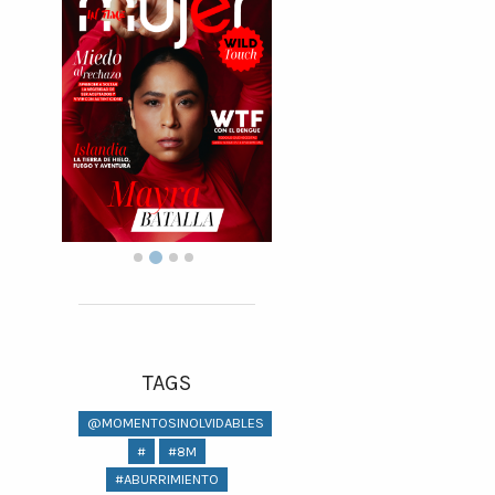
TAGS
@MOMENTOSINOLVIDABLES
#
#8M
#ABURRIMIENTO