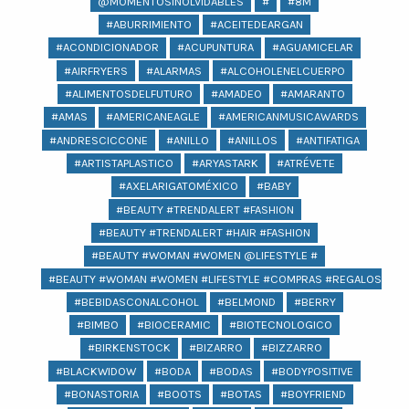
@MOMENTOSINOLVIDABLES
#
#8M
#ABURRIMIENTO
#ACEITEDEARGAN
#ACONDICIONADOR
#ACUPUNTURA
#AGUAMICELAR
#AIRFRYERS
#ALARMAS
#ALCOHOLENELCUERPO
#ALIMENTOSDELFUTURO
#AMADEO
#AMARANTO
#AMAS
#AMERICANEAGLE
#AMERICANMUSICAWARDS
#ANDRESCICCONE
#ANILLO
#ANILLOS
#ANTIFATIGA
#ARTISTAPLASTICO
#ARYASTARK
#ATRÉVETE
#AXELARIGATOMÉXICO
#BABY
#BEAUTY #TRENDALERT #FASHION
#BEAUTY #TRENDALERT #HAIR #FASHION
#BEAUTY #WOMAN #WOMEN @LIFESTYLE #
#BEAUTY #WOMAN #WOMEN #LIFESTYLE #COMPRAS #REGALOS #BEA
#BEBIDASCONALCOHOL
#BELMOND
#BERRY
#BIMBO
#BIOCERAMIC
#BIOTECNOLOGICO
#BIRKENSTOCK
#BIZARRO
#BIZZARRO
#BLACKWIDOW
#BODA
#BODAS
#BODYPOSITIVE
#BONASTORIA
#BOOTS
#BOTAS
#BOYFRIEND