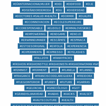
#DÍAINTERNACIONALMUJER
#DIDI
#DIDIFOOD
#DIJE
#DISEÑADORDEMODA
#DIU
#DIVERSIDAD
#DOCTORES #SALUD #HEALTH
#DORMIR
#DUALIPA
#ECOINNOVACION
#ECOLESUPERIEURE
#ECORESPONSABLE
#ELIDOLO
#EMMALOVESKIKO
#EMPOWERING
#ENDGAME
#ENOJO
#ERWINNEUMAIER
#ESCÁPATE
#ESPINACA
#ESTOESORIGINAL
#EXFOLIA
#EXPERIENCIA
#EXPERIMENTA
#EXPRESSO
#EYELASHES
#FALL2019
#FANNYPACKS
#FASHION #FASHIONSTYLE #FASHIONISTA #FASHIONWOMAN #WOMAN 
#FEMINIST
#FERMENT
#FIT
#FLANELA
#FLANNEL
#FRAGANCE
#FRANCISCODELAREGUERA
#FREIDORA
#FUEGOINTERIOR
#FURBY
#FUTURE
#GARRAS
#GELFACIAL
#GINECÓLOGO
#GOT
#GRANDISLANAVIDAD
#HABAS
#HACKS
#HALSEY
#HAUTECOUTURE
#HEALTH
#HEALTHY #CALABAZA #MUST #DIET #MACNCHEESE #PIZZA #WOMEN