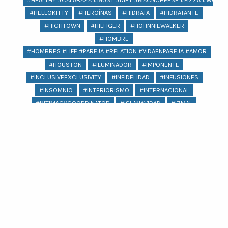
#HELLOKITTY
#HEROÍNAS
#HIDRATA
#HIDRATANTE
#HIGHTOWN
#HILFIGER
#HOHNNIEWALKER
#HOMBRE
#HOMBRES #LIFE #PAREJA #RELATION #VIDAENPAREJA #AMOR
#HOUSTON
#ILUMINADOR
#IMPONENTE
#INCLUSIVEEXCLUSIVITY
#INFIDELIDAD
#INFUSIONES
#INSOMNIO
#INTERIORISMO
#INTERNACIONAL
#INTIMACYCOORDINATOR
#ISLANAVIDAD
#IZMAL
#JACQUEMUS
#JAGUAR
#JAIMEIBIZA
#JARDÍNESCULTÓRICOEDWARDJAME
#JEANS
#JENNIFERLOPEZ
#JOYERIA
#KARLASOUZA
#KIKOHYDRAPRO
#KIKOLOVESMEXICO
#KIMKARDASHIAN #PSORIASIS #KARDASHIANS
#KIPLINGXANNASUI
#KOCHI
#KYLIEJENNER
Ver más
#LABIOS
#LAGUNA
#LASPOZAS
#LENTEJAS
#LEVANTARSE
#LEVIS
#LICUADORA
#LICUADORAPLATA
#LICUADORAROJO