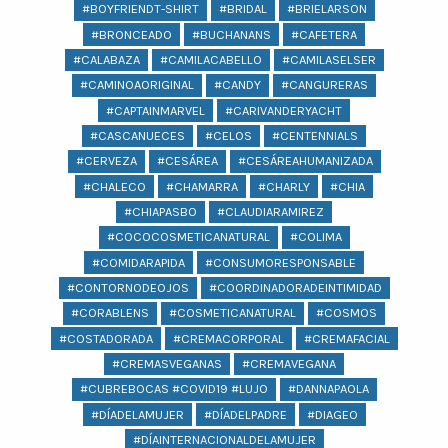
#BOYFRIENDT-SHIRT
#BRIDAL
#BRIELARSON
#BRONCEADO
#BUCHANANS
#CAFETERA
#CALABAZA
#CAMILACABELLO
#CAMILASELSER
#CAMINOAORIGINAL
#CANDY
#CANGURERAS
#CAPTAINMARVEL
#CARIVANDERYACHT
#CASCANUECES
#CELOS
#CENTENNIALS
#CERVEZA
#CESÁREA
#CESÁREAHUMANIZADA
#CHALECO
#CHAMARRA
#CHARLY
#CHIA
#CHIAPASBO
#CLAUDIARAMIREZ
#COCOCOSMETICANATURAL
#COLIMA
#COMIDARAPIDA
#CONSUMORESPONSABLE
#CONTORNODEOJOS
#COORDINADORADEINTIMIDAD
#CORABLENS
#COSMETICANATURAL
#COSMOS
#COSTADORADA
#CREMACORPORAL
#CREMAFACIAL
#CREMASVEGANAS
#CREMAVEGANA
#CUBREBOCAS #COVID19 #LUJO
#DANNAPAOLA
#DÍADELAMUJER
#DÍADELPADRE
#DIAGEO
#DÍAINTERNACIONALDELAMUJER