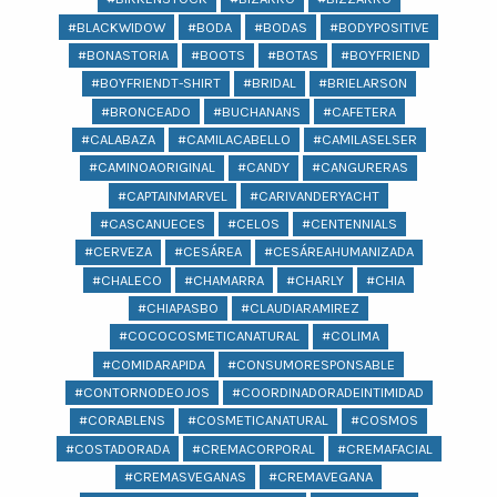
#BLACKWIDOW
#BODA
#BODAS
#BODYPOSITIVE
#BONASTORIA
#BOOTS
#BOTAS
#BOYFRIEND
#BOYFRIENDT-SHIRT
#BRIDAL
#BRIELARSON
#BRONCEADO
#BUCHANANS
#CAFETERA
#CALABAZA
#CAMILACABELLO
#CAMILASELSER
#CAMINOAORIGINAL
#CANDY
#CANGURERAS
#CAPTAINMARVEL
#CARIVANDERYACHT
#CASCANUECES
#CELOS
#CENTENNIALS
#CERVEZA
#CESÁREA
#CESÁREAHUMANIZADA
#CHALECO
#CHAMARRA
#CHARLY
#CHIA
#CHIAPASBO
#CLAUDIARAMIREZ
#COCOCOSMETICANATURAL
#COLIMA
#COMIDARAPIDA
#CONSUMORESPONSABLE
#CONTORNODEOJOS
#COORDINADORADEINTIMIDAD
#CORABLENS
#COSMETICANATURAL
#COSMOS
#COSTADORADA
#CREMACORPORAL
#CREMAFACIAL
#CREMASVEGANAS
#CREMAVEGANA