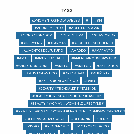
TAGS
@MOMENTOSINOLVIDABLES
#
#8M
#ABURRIMIENTO
#ACEITEDEARGAN
#ACONDICIONADOR
#ACUPUNTURA
#AGUAMICELAR
#AIRFRYERS
#ALARMAS
#ALCOHOLENELCUERPO
#ALIMENTOSDELFUTURO
#AMADEO
#AMARANTO
#AMAS
#AMERICANEAGLE
#AMERICANMUSICAWARDS
#ANDRESCICCONE
#ANILLO
#ANILLOS
#ANTIFATIGA
#ARTISTAPLASTICO
#ARYASTARK
#ATRÉVETE
#AXELARIGATOMÉXICO
#BABY
#BEAUTY #TRENDALERT #FASHION
#BEAUTY #TRENDALERT #HAIR #FASHION
#BEAUTY #WOMAN #WOMEN @LIFESTYLE #
#BEAUTY #WOMAN #WOMEN #LIFESTYLE #COMPRAS #REGALOS #BEA
#BEBIDASCONALCOHOL
#BELMOND
#BERRY
#BIMBO
#BIOCERAMIC
#BIOTECNOLOGICO
#BIRKENSTOCK
#BIZARRO
#BIZZARRO