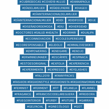
#CUBREBOCAS #COVID19 #LUJO
#DANNAPAOLA
#DÍADELAMUJER
#DÍADELPADRE
#DIAGEO
#DÍAINTERNACIONALDELAMUJER
#DÍAINTERNACIONALMUJER
#DIDI
#DIDIFOOD
#DIJE
#DISEÑADORDEMODA
#DIU
#DIVERSIDAD
#DOCTORES #SALUD #HEALTH
#DORMIR
#DUALIPA
#ECOINNOVACION
#ECOLESUPERIEURE
#ECORESPONSABLE
#ELIDOLO
#EMMALOVESKIKO
#EMPOWERING
#ENDGAME
#ENOJO
#ERWINNEUMAIER
#ESCÁPATE
#ESPINACA
#ESTOESORIGINAL
#EXFOLIA
#EXPERIENCIA
#EXPERIMENTA
#EXPRESSO
#EYELASHES
#FALL2019
#FANNYPACKS
#FASHION #FASHIONSTYLE #FASHIONISTA #FASHIONWOMAN #WOMAN 
#FEMINIST
#FERMENT
#FIT
#FLANELA
#FLANNEL
#FRAGANCE
#FRANCISCODELAREGUERA
#FREIDORA
#FUEGOINTERIOR
#FURBY
#FUTURE
#GARRAS
#GELFACIAL
#GINECÓLOGO
#GOT