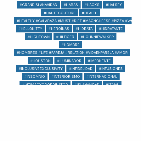
#GRANDISLANAVIDAD
#HABAS
#HACKS
#HALSEY
#HAUTECOUTURE
#HEALTH
#HEALTHY #CALABAZA #MUST #DIET #MACNCHEESE #PIZZA #WOMEN
#HELLOKITTY
#HEROÍNAS
#HIDRATA
#HIDRATANTE
#HIGHTOWN
#HILFIGER
#HOHNNIEWALKER
#HOMBRE
#HOMBRES #LIFE #PAREJA #RELATION #VIDAENPAREJA #AMOR
#HOUSTON
#ILUMINADOR
#IMPONENTE
#INCLUSIVEEXCLUSIVITY
#INFIDELIDAD
#INFUSIONES
#INSOMNIO
#INTERIORISMO
#INTERNACIONAL
#INTIMACYCOORDINATOR
#ISLANAVIDAD
#IZMAL
#JACQUEMUS
#JAGUAR
#JAIMEIBIZA
#JARDÍNESCULTÓRICOEDWARDJAME
#JEANS
#JENNIFERLOPEZ
#JOYERIA
#KARLASOUZA
#KIKOHYDRAPRO
#KIKOLOVESMEXICO
#KIMKARDASHIAN #PSORIASIS #KARDASHIANS
#KIPLINGXANNASUI
#KOCHI
#KYLIEJENNER
#LABIOS
#LAGUNA
#LASPOZAS
#LENTEJAS