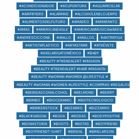
#ACONDICIONADOR
#ACUPUNTURA
#AGUAMICELAR
#AIRFRYERS
#ALARMAS
#ALCOHOLENELCUERPO
#ALIMENTOSDELFUTURO
#AMADEO
#AMARANTO
#AMAS
#AMERICANEAGLE
#AMERICANMUSICAWARDS
#ANDRESCICCONE
#ANILLO
#ANILLOS
#ANTIFATIGA
#ARTISTAPLASTICO
#ARYASTARK
#ATRÉVETE
#AXELARIGATOMÉXICO
#BABY
#BEAUTY #TRENDALERT #FASHION
#BEAUTY #TRENDALERT #HAIR #FASHION
#BEAUTY #WOMAN #WOMEN @LIFESTYLE #
#BEAUTY #WOMAN #WOMEN #LIFESTYLE #COMPRAS #REGALOS #BEA
#BEBIDASCONALCOHOL
#BELMOND
#BERRY
#BIMBO
#BIOCERAMIC
#BIOTECNOLOGICO
#BIRKENSTOCK
#BIZARRO
#BIZZARRO
#BLACKWIDOW
#BODA
#BODAS
#BODYPOSITIVE
#BONASTORIA
#BOOTS
#BOTAS
#BOYFRIEND
#BOYFRIENDT-SHIRT
#BRIDAL
#BRIELARSON