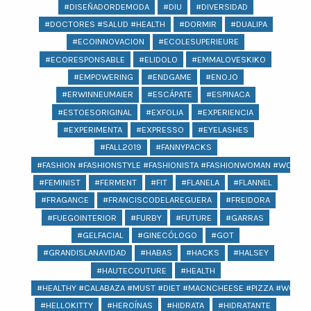
#DISEÑADORDEMODA
#DIU
#DIVERSIDAD
#DOCTORES #SALUD #HEALTH
#DORMIR
#DUALIPA
#ECOINNOVACION
#ECOLESUPERIEURE
#ECORESPONSABLE
#ELIDOLO
#EMMALOVESKIKO
#EMPOWERING
#ENDGAME
#ENOJO
#ERWINNEUMAIER
#ESCÁPATE
#ESPINACA
#ESTOESORIGINAL
#EXFOLIA
#EXPERIENCIA
#EXPERIMENTA
#EXPRESSO
#EYELASHES
#FALL2019
#FANNYPACKS
#FASHION #FASHIONSTYLE #FASHIONISTA #FASHIONWOMAN #WOMAN 
#FEMINIST
#FERMENT
#FIT
#FLANELA
#FLANNEL
#FRAGANCE
#FRANCISCODELAREGUERA
#FREIDORA
#FUEGOINTERIOR
#FURBY
#FUTURE
#GARRAS
#GELFACIAL
#GINECÓLOGO
#GOT
#GRANDISLANAVIDAD
#HABAS
#HACKS
#HALSEY
#HAUTECOUTURE
#HEALTH
#HEALTHY #CALABAZA #MUST #DIET #MACNCHEESE #PIZZA #WOMEN
#HELLOKITTY
#HEROÍNAS
#HIDRATA
#HIDRATANTE