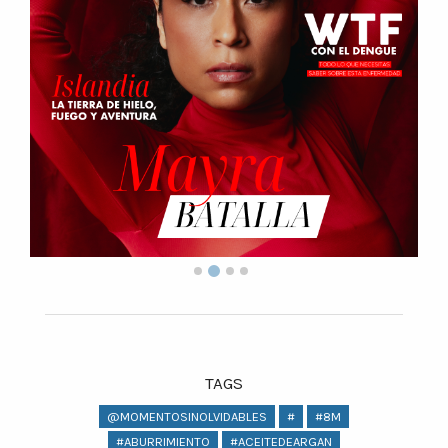
TAGS
@MOMENTOSINOLVIDABLES
#
#8M
#ABURRIMIENTO
#ACEITEDEARGAN