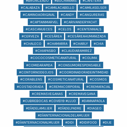
#BRONCEADO
#BUCHANANS
#CAFETERA
#CALABAZA
#CAMILACABELLO
#CAMILASELSER
#CAMINOAORIGINAL
#CANDY
#CANGURERAS
#CAPTAINMARVEL
#CARIVANDERYACHT
#CASCANUECES
#CELOS
#CENTENNIALS
#CERVEZA
#CESÁREA
#CESÁREAHUMANIZADA
#CHALECO
#CHAMARRA
#CHARLY
#CHIA
#CHIAPASBO
#CLAUDIARAMIREZ
#COCOCOSMETICANATURAL
#COLIMA
#COMIDARAPIDA
#CONSUMORESPONSABLE
#CONTORNODEOJOS
#COORDINADORADEINTIMIDAD
#CORABLENS
#COSMETICANATURAL
#COSMOS
#COSTADORADA
#CREMACORPORAL
#CREMAFACIAL
#CREMASVEGANAS
#CREMAVEGANA
#CUBREBOCAS #COVID19 #LUJO
#DANNAPAOLA
#DÍADELAMUJER
#DÍADELPADRE
#DIAGEO
#DÍAINTERNACIONALDELAMUJER
#DÍAINTERNACIONALMUJER
#DIDI
#DIDIFOOD
#DIJE