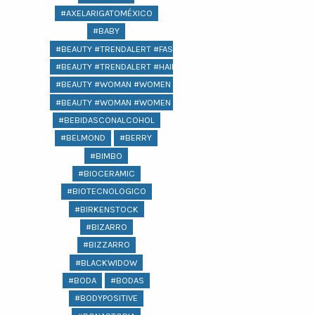
#AXELARIGATOMÉXICO
#BABY
#BEAUTY #TRENDALERT #FASHION
#BEAUTY #TRENDALERT #HAIR #FASHION
#BEAUTY #WOMAN #WOMEN @LIFESTYLE #
#BEAUTY #WOMAN #WOMEN #LIFESTYLE #COMPRAS #REGALOS 
#BEBIDASCONALCOHOL
#BELMOND
#BERRY
#BIMBO
#BIOCERAMIC
#BIOTECNOLOGICO
#BIRKENSTOCK
#BIZARRO
#BIZZARRO
#BLACKWIDOW
#BODA
#BODAS
#BODYPOSITIVE