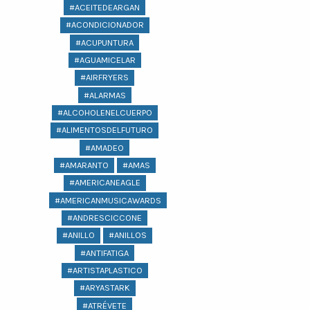
#ACEITEDEARGAN
#ACONDICIONADOR
#ACUPUNTURA
#AGUAMICELAR
#AIRFRYERS
#ALARMAS
#ALCOHOLENELCUERPO
#ALIMENTOSDELFUTURO
#AMADEO
#AMARANTO
#AMAS
#AMERICANEAGLE
#AMERICANMUSICAWARDS
#ANDRESCICCONE
#ANILLO
#ANILLOS
#ANTIFATIGA
#ARTISTAPLASTICO
#ARYASTARK
#ATRÉVETE