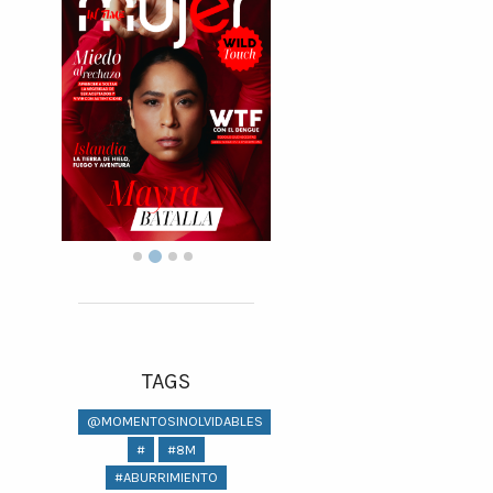
TAGS
@MOMENTOSINOLVIDABLES
#
#8M
#ABURRIMIENTO