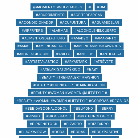
@MOMENTOSINOLVIDABLES
#
#8M
#ABURRIMIENTO
#ACEITEDEARGAN
#ACONDICIONADOR
#ACUPUNTURA
#AGUAMICELAR
#AIRFRYERS
#ALARMAS
#ALCOHOLENELCUERPO
#ALIMENTOSDELFUTURO
#AMADEO
#AMARANTO
#AMAS
#AMERICANEAGLE
#AMERICANMUSICAWARDS
#ANDRESCICCONE
#ANILLO
#ANILLOS
#ANTIFATIGA
#ARTISTAPLASTICO
#ARYASTARK
#ATRÉVETE
#AXELARIGATOMÉXICO
#BABY
#BEAUTY #TRENDALERT #FASHION
#BEAUTY #TRENDALERT #HAIR #FASHION
#BEAUTY #WOMAN #WOMEN @LIFESTYLE #
#BEAUTY #WOMAN #WOMEN #LIFESTYLE #COMPRAS #REGALOS #BEA
#BEBIDASCONALCOHOL
#BELMOND
#BERRY
#BIMBO
#BIOCERAMIC
#BIOTECNOLOGICO
#BIRKENSTOCK
#BIZARRO
#BIZZARRO
#BLACKWIDOW
#BODA
#BODAS
#BODYPOSITIVE