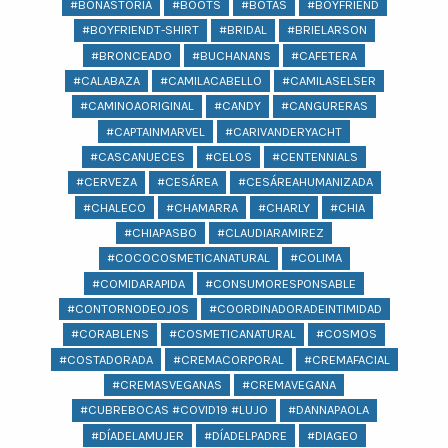
#BONASTORIA
#BOOTS
#BOTAS
#BOYFRIEND
#BOYFRIENDT-SHIRT
#BRIDAL
#BRIELARSON
#BRONCEADO
#BUCHANANS
#CAFETERA
#CALABAZA
#CAMILACABELLO
#CAMILASELSER
#CAMINOAORIGINAL
#CANDY
#CANGURERAS
#CAPTAINMARVEL
#CARIVANDERYACHT
#CASCANUECES
#CELOS
#CENTENNIALS
#CERVEZA
#CESÁREA
#CESÁREAHUMANIZADA
#CHALECO
#CHAMARRA
#CHARLY
#CHIA
#CHIAPASBO
#CLAUDIARAMIREZ
#COCOCOSMETICANATURAL
#COLIMA
#COMIDARAPIDA
#CONSUMORESPONSABLE
#CONTORNODEOJOS
#COORDINADORADEINTIMIDAD
#CORABLENS
#COSMETICANATURAL
#COSMOS
#COSTADORADA
#CREMACORPORAL
#CREMAFACIAL
#CREMASVEGANAS
#CREMAVEGANA
#CUBREBOCAS #COVID19 #LUJO
#DANNAPAOLA
#DÍADELAMUJER
#DÍADELPADRE
#DIAGEO