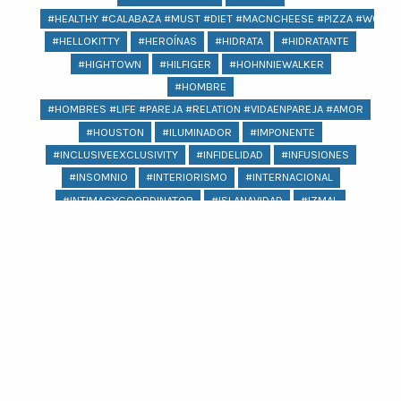
#HEALTHY #CALABAZA #MUST #DIET #MACNCHEESE #PIZZA #WOMEN
#HELLOKITTY
#HEROÍNAS
#HIDRATA
#HIDRATANTE
#HIGHTOWN
#HILFIGER
#HOHNNIEWALKER
#HOMBRE
#HOMBRES #LIFE #PAREJA #RELATION #VIDAENPAREJA #AMOR
#HOUSTON
#ILUMINADOR
#IMPONENTE
#INCLUSIVEEXCLUSIVITY
#INFIDELIDAD
#INFUSIONES
#INSOMNIO
#INTERIORISMO
#INTERNACIONAL
#INTIMACYCOORDINATOR
#ISLANAVIDAD
#IZMAL
#JACQUEMUS
#JAGUAR
#JAIMEIBIZA
#JARDÍNESCULTÓRICOEDWARDJAME
#JEANS
#JENNIFERLOPEZ
#JOYERIA
#KARLASOUZA
#KIKOHYDRAPRO
#KIKOLOVESMEXICO
#KIMKARDASHIAN #PSORIASIS #KARDASHIANS
#KIPLINGXANNASUI
#KOCHI
#KYLIEJENNER
Ver más
#LABIOS
#LAGUNA
#LASPOZAS
#LENTEJAS
#LEVANTARSE
#LEVIS
#LICUADORA