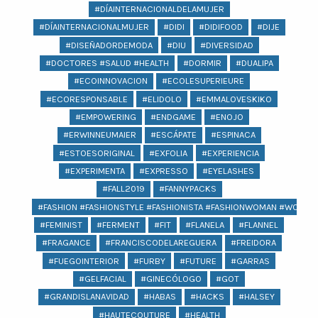
#DÍAINTERNACIONALDELAMUJER
#DÍAINTERNACIONALMUJER
#DIDI
#DIDIFOOD
#DIJE
#DISEÑADORDEMODA
#DIU
#DIVERSIDAD
#DOCTORES #SALUD #HEALTH
#DORMIR
#DUALIPA
#ECOINNOVACION
#ECOLESUPERIEURE
#ECORESPONSABLE
#ELIDOLO
#EMMALOVESKIKO
#EMPOWERING
#ENDGAME
#ENOJO
#ERWINNEUMAIER
#ESCÁPATE
#ESPINACA
#ESTOESORIGINAL
#EXFOLIA
#EXPERIENCIA
#EXPERIMENTA
#EXPRESSO
#EYELASHES
#FALL2019
#FANNYPACKS
#FASHION #FASHIONSTYLE #FASHIONISTA #FASHIONWOMAN #WOMAN 
#FEMINIST
#FERMENT
#FIT
#FLANELA
#FLANNEL
#FRAGANCE
#FRANCISCODELAREGUERA
#FREIDORA
#FUEGOINTERIOR
#FURBY
#FUTURE
#GARRAS
#GELFACIAL
#GINECÓLOGO
#GOT
#GRANDISLANAVIDAD
#HABAS
#HACKS
#HALSEY
#HAUTECOUTURE
#HEALTH