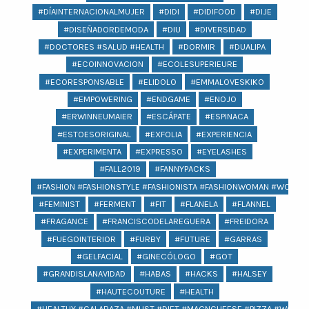
#DÍAINTERNACIONALMUJER
#DIDI
#DIDIFOOD
#DIJE
#DISEÑADORDEMODA
#DIU
#DIVERSIDAD
#DOCTORES #SALUD #HEALTH
#DORMIR
#DUALIPA
#ECOINNOVACION
#ECOLESUPERIEURE
#ECORESPONSABLE
#ELIDOLO
#EMMALOVESKIKO
#EMPOWERING
#ENDGAME
#ENOJO
#ERWINNEUMAIER
#ESCÁPATE
#ESPINACA
#ESTOESORIGINAL
#EXFOLIA
#EXPERIENCIA
#EXPERIMENTA
#EXPRESSO
#EYELASHES
#FALL2019
#FANNYPACKS
#FASHION #FASHIONSTYLE #FASHIONISTA #FASHIONWOMAN #WOMAN 
#FEMINIST
#FERMENT
#FIT
#FLANELA
#FLANNEL
#FRAGANCE
#FRANCISCODELAREGUERA
#FREIDORA
#FUEGOINTERIOR
#FURBY
#FUTURE
#GARRAS
#GELFACIAL
#GINECÓLOGO
#GOT
#GRANDISLANAVIDAD
#HABAS
#HACKS
#HALSEY
#HAUTECOUTURE
#HEALTH
#HEALTHY #CALABAZA #MUST #DIET #MACNCHEESE #PIZZA #WOMEN