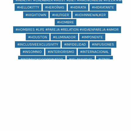
#HELLOKITTY
#HEROÍNAS
#HIDRATA
#HIDRATANTE
#HIGHTOWN
#HILFIGER
#HOHNNIEWALKER
#HOMBRE
#HOMBRES #LIFE #PAREJA #RELATION #VIDAENPAREJA #AMOR
#HOUSTON
#ILUMINADOR
#IMPONENTE
#INCLUSIVEEXCLUSIVITY
#INFIDELIDAD
#INFUSIONES
#INSOMNIO
#INTERIORISMO
#INTERNACIONAL
#INTIMACYCOORDINATOR
#ISLANAVIDAD
#IZMAL
#JACQUEMUS
#JAGUAR
#JAIMEIBIZA
#JARDÍNESCULTÓRICOEDWARDJAME
#JEANS
#JENNIFERLOPEZ
#JOYERIA
#KARLASOUZA
#KIKOHYDRAPRO
#KIKOLOVESMEXICO
#KIMKARDASHIAN #PSORIASIS #KARDASHIANS
#KIPLINGXANNASUI
#KOCHI
#KYLIEJENNER
Ver más
#LABIOS
#LAGUNA
#LASPOZAS
#LENTEJAS
#LEVANTARSE
#LEVIS
#LICUADORA
#LICUADORAPLATA
#LICUADORAROJO