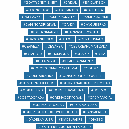
#BOYFRIENDT-SHIRT
#BRIDAL
#BRIELARSON
#BRONCEADO
#BUCHANANS
#CAFETERA
#CALABAZA
#CAMILACABELLO
#CAMILASELSER
#CAMINOAORIGINAL
#CANDY
#CANGURERAS
#CAPTAINMARVEL
#CARIVANDERYACHT
#CASCANUECES
#CELOS
#CENTENNIALS
#CERVEZA
#CESÁREA
#CESÁREAHUMANIZADA
#CHALECO
#CHAMARRA
#CHARLY
#CHIA
#CHIAPASBO
#CLAUDIARAMIREZ
#COCOCOSMETICANATURAL
#COLIMA
#COMIDARAPIDA
#CONSUMORESPONSABLE
#CONTORNODEOJOS
#COORDINADORADEINTIMIDAD
#CORABLENS
#COSMETICANATURAL
#COSMOS
#COSTADORADA
#CREMACORPORAL
#CREMAFACIAL
#CREMASVEGANAS
#CREMAVEGANA
#CUBREBOCAS #COVID19 #LUJO
#DANNAPAOLA
#DÍADELAMUJER
#DÍADELPADRE
#DIAGEO
#DÍAINTERNACIONALDELAMUJER