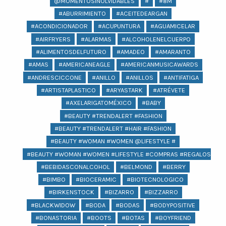
@MOMENTOSINOLVIDABLES
#
#8M
#ABURRIMIENTO
#ACEITEDEARGAN
#ACONDICIONADOR
#ACUPUNTURA
#AGUAMICELAR
#AIRFRYERS
#ALARMAS
#ALCOHOLENELCUERPO
#ALIMENTOSDELFUTURO
#AMADEO
#AMARANTO
#AMAS
#AMERICANEAGLE
#AMERICANMUSICAWARDS
#ANDRESCICCONE
#ANILLO
#ANILLOS
#ANTIFATIGA
#ARTISTAPLASTICO
#ARYASTARK
#ATRÉVETE
#AXELARIGATOMÉXICO
#BABY
#BEAUTY #TRENDALERT #FASHION
#BEAUTY #TRENDALERT #HAIR #FASHION
#BEAUTY #WOMAN #WOMEN @LIFESTYLE #
#BEAUTY #WOMAN #WOMEN #LIFESTYLE #COMPRAS #REGALOS #BEA
#BEBIDASCONALCOHOL
#BELMOND
#BERRY
#BIMBO
#BIOCERAMIC
#BIOTECNOLOGICO
#BIRKENSTOCK
#BIZARRO
#BIZZARRO
#BLACKWIDOW
#BODA
#BODAS
#BODYPOSITIVE
#BONASTORIA
#BOOTS
#BOTAS
#BOYFRIEND