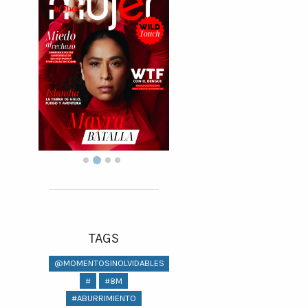
TAGS
@MOMENTOSINOLVIDABLES
#
#8M
#ABURRIMIENTO