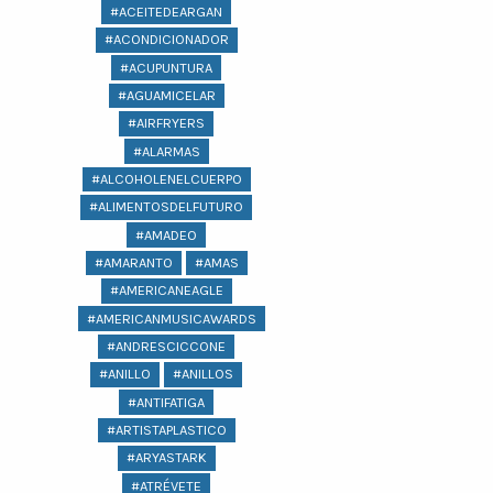
#ACEITEDEARGAN
#ACONDICIONADOR
#ACUPUNTURA
#AGUAMICELAR
#AIRFRYERS
#ALARMAS
#ALCOHOLENELCUERPO
#ALIMENTOSDELFUTURO
#AMADEO
#AMARANTO
#AMAS
#AMERICANEAGLE
#AMERICANMUSICAWARDS
#ANDRESCICCONE
#ANILLO
#ANILLOS
#ANTIFATIGA
#ARTISTAPLASTICO
#ARYASTARK
#ATRÉVETE