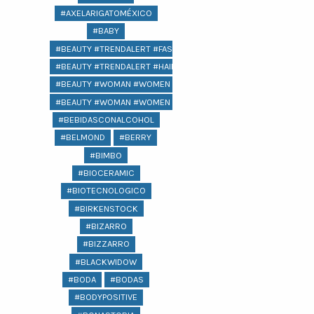
#AXELARIGATOMÉXICO
#BABY
#BEAUTY #TRENDALERT #FASHION
#BEAUTY #TRENDALERT #HAIR #FASHION
#BEAUTY #WOMAN #WOMEN @LIFESTYLE #
#BEAUTY #WOMAN #WOMEN #LIFESTYLE #COMPRAS #REGALOS 
#BEBIDASCONALCOHOL
#BELMOND
#BERRY
#BIMBO
#BIOCERAMIC
#BIOTECNOLOGICO
#BIRKENSTOCK
#BIZARRO
#BIZZARRO
#BLACKWIDOW
#BODA
#BODAS
#BODYPOSITIVE